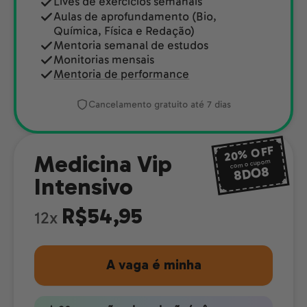
Lives de exercícios semanais
Aulas de aprofundamento (Bio,
Química, Física e Redação)
Mentoria semanal de estudos
Monitorias mensais
Mentoria de performance
Cancelamento gratuito até 7 dias
OFF
20%
Medicina Vip
com o cupom
8DO8
Intensivo
R$54,95
12x
A vaga é minha