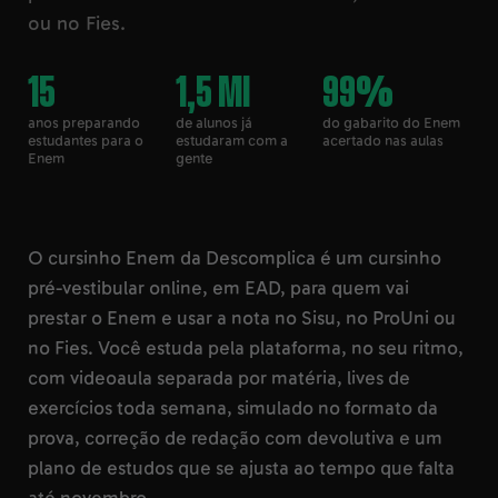
ou no Fies.
Português
Linguagens
15
1,5 mi
99%
Literatura
Linguagens
anos preparando
de alunos já
do gabarito do Enem
estudantes para o
estudaram com a
acertado nas aulas
Enem
gente
Redação
Linguagens
Inglês
Linguagens
Espanhol
Linguagens
O cursinho Enem da Descomplica é um cursinho
pré-vestibular online, em EAD, para quem vai
prestar o Enem e usar a nota no Sisu, no ProUni ou
no Fies. Você estuda pela plataforma, no seu ritmo,
com videoaula separada por matéria, lives de
exercícios toda semana, simulado no formato da
prova, correção de redação com devolutiva e um
plano de estudos que se ajusta ao tempo que falta