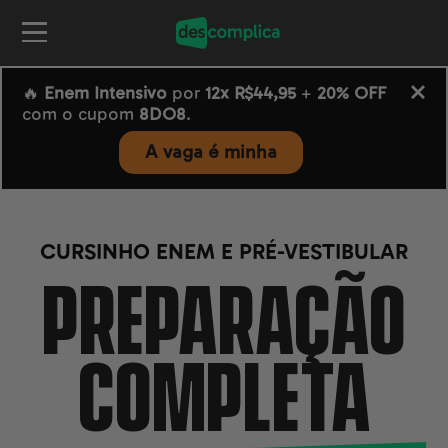
🔥
Enem Intensivo
por
12x R$44,95
+
20% OFF
com o cupom
8DO8
.
A vaga é minha
CURSINHO ENEM E PRÉ-VESTIBULAR
PREPARAÇÃO
COMPLETA