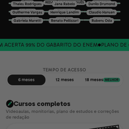
FÍSICA
REDAÇÃO E PORTUGUÊS
FILOSOFIA
Thales Rodrigues
Jana Rabelo
Danilo Drumond
QUÍMICA
LITERATURA
GEOGRAFIA
Guilherme Vargas
Henrique Landim
Claudio Hansen
MATEMÁTICA
HISTÓRIA
BIOLOGIA
Gabriela Maretti
Renato Pellizzari
Rubens Oda
ACERTA 99% DO GABARITO DO ENEM
PLANO DE 6
TEMPO DE ACESSO
6 meses
12 meses
18 meses
MELHOR
Cursos completos
Videoaulas, monitorias, plano de estudos e correções
de redação