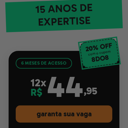
15 ANOS DE
EXPERTISE
20% OFF
com o cupom
8
8DO
6 MESES DE ACESSO
44
12x
,95
R$
garanta sua vaga