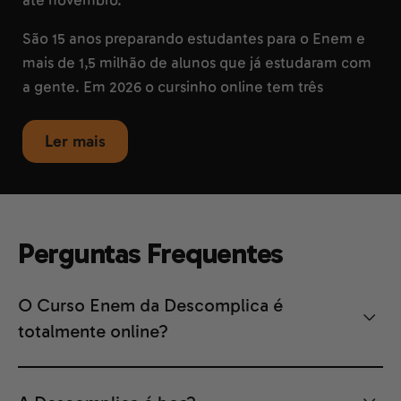
até novembro.
São 15 anos preparando estudantes para o Enem e
mais de 1,5 milhão de alunos que já estudaram com
a gente. Em 2026 o cursinho online tem três
durações:
6
,
12
e
18 meses
. A escolha depende de
quanto tempo falta para a sua prova.
Ler mais
Quem dá aula no cursinho Enem da
Descomplica
O time de professores ficou mais forte, e aula ao
Perguntas Frequentes
vivo com quem é referência na própria matéria é o
que separa um cursinho online de uma biblioteca
O Curso Enem da Descomplica é
de vídeo. Estes são os nomes que estão com você
totalmente online?
toda semana, ao vivo, daqui até a prova:
Jana Rabelo, Redação e Português.
Mais de 15
anos de cursinho e um método que já levou