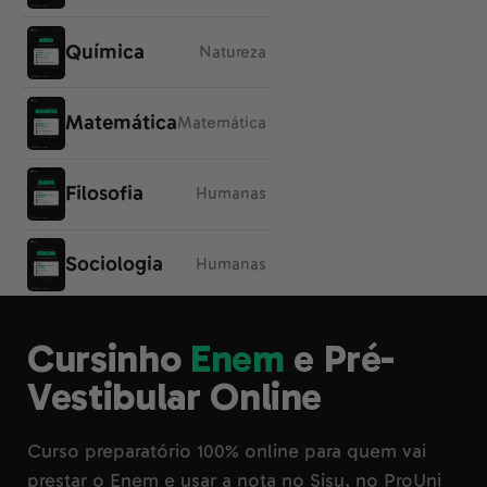
Química
Natureza
Matemática
Matemática
Filosofia
Humanas
Sociologia
Humanas
Geografia
Humanas
Cursinho
Enem
e Pré-
Vestibular Online
História
Humanas
Curso preparatório 100% online para quem vai
Atualidades
Humanas
prestar o Enem e usar a nota no Sisu, no ProUni