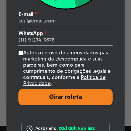
A vaga é minha
E-mail
*
Plano de estudos especial em 4
semanas
WhatsApp
*
Material de apoio com teoria + exercícios
em todas as aulas
Mentoria de resolução de exercícios
Autorizo o uso dos meus dados para
Simulado de matemática exclusivo
marketing da Descomplica e suas
Assistente de estudos (IA)
parceiras, bem como para
Banco de aulas gravadas para revisar
cumprimento de obrigações legais e
Bônus: Apostila Matemática do Zero
contratuais, conforme a
Política de
(revisão dos conceitos básicos)
Privacidade
.
*
Cancelamento gratuito até 7 dias
Girar roleta
00d 00h 14m 57s
Acaba em: