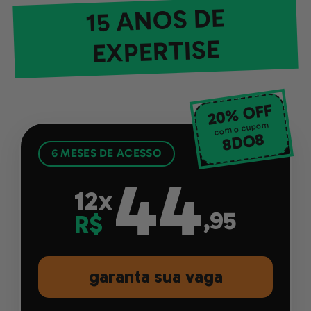
15 ANOS DE
EXPERTISE
20% OFF
com o cupom
8
8DO
6 MESES DE ACESSO
44
12x
,95
R$
garanta sua vaga