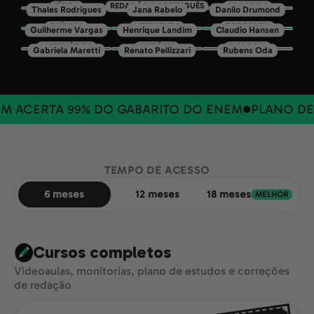
FÍSICA
REDAÇÃO E PORTUGUÊS
FILOSOFIA
Thales Rodrigues
Jana Rabelo
Danilo Drumond
QUÍMICA
LITERATURA
GEOGRAFIA
Guilherme Vargas
Henrique Landim
Claudio Hansen
MATEMÁTICA
HISTÓRIA
BIOLOGIA
Gabriela Maretti
Renato Pellizzari
Rubens Oda
ACERTA 99% DO GABARITO DO ENEM
PLANO DE 6
TEMPO DE ACESSO
6 meses
12 meses
18 meses
MELHOR
Cursos completos
Videoaulas, monitorias, plano de estudos e correções
de redação