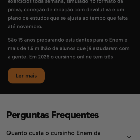
exercícios toda semana, simulado no formato da
prova, correção de redação com devolutiva e um
plano de estudos que se ajusta ao tempo que falta
até novembro.
São 15 anos preparando estudantes para o Enem e
mais de 1,5 milhão de alunos que já estudaram com
a gente. Em 2026 o cursinho online tem três
durações:
6
,
12
e
18 meses
. A escolha depende de
quanto tempo falta para a sua prova.
Ler mais
Alunos Descomplica atingem nota de
aprovação com mais frequência
Comparamos a nota calculada pelo nosso
Perguntas Frequentes
Simulador Sisu com a nota de corte oficial
(INEP/MEC), em mais de 350 mil jornadas de
Quanto custa o cursinho Enem da
simulação nas edições 2024, 2025 e 2026 do Enem.