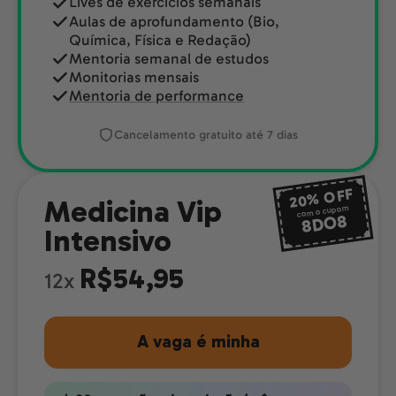
Lives de exercícios semanais
Aulas de aprofundamento (Bio,
Química, Física e Redação)
Mentoria semanal de estudos
Monitorias mensais
Mentoria de performance
Cancelamento gratuito até 7 dias
OFF
20%
Medicina Vip
com o cupom
8DO8
Intensivo
R$54,95
12x
A vaga é minha