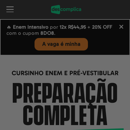
🔥
Enem Intensivo
por
12x R$44,95
+
20% OFF
com o cupom
8DO8
.
A vaga é minha
CURSINHO ENEM E PRÉ-VESTIBULAR
PREPARAÇÃO
COMPLETA