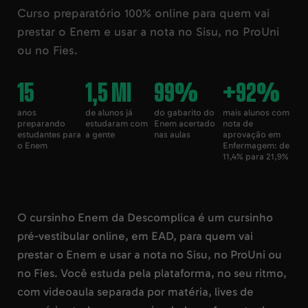
Curso preparatório 100% online para quem vai
prestar o Enem e usar a nota no Sisu, no ProUni
ou no Fies.
15
1,5 mi
99%
+92%
anos
de alunos já
do gabarito do
mais alunos com
preparando
estudaram com
Enem acertado
nota de
estudantes para
a gente
nas aulas
aprovação em
o Enem
Enfermagem: de
11,4% para 21,9%
O cursinho Enem da Descomplica é um cursinho
pré-vestibular online, em EAD, para quem vai
prestar o Enem e usar a nota no Sisu, no ProUni ou
no Fies. Você estuda pela plataforma, no seu ritmo,
com videoaula separada por matéria, lives de