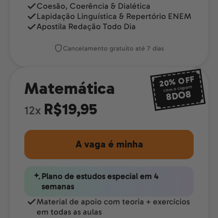
Coesão, Coerência & Dialética
Lapidação Linguística & Repertório ENEM
Apostila Redação Todo Dia
Cancelamento gratuito até 7 dias
OFF
20%
Matemática
com o cupom
8DO8
R$19,95
12x
A vaga é minha
Plano de estudos especial em 4
semanas
Material de apoio com teoria + exercícios
em todas as aulas