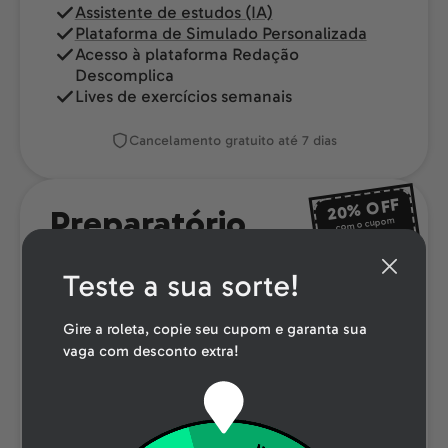
Assistente de estudos (IA)
Plataforma de Simulado Personalizada
Acesso à plataforma Redação
Descomplica
Lives de exercícios semanais
Cancelamento gratuito até 7 dias
OFF
20%
Preparatório
com o cupom
8DO8
Unicamp
Teste a sua sorte!
R$49,95
12x
Gire a roleta, copie seu cupom e garanta sua
vaga com desconto extra!
A vaga é minha
20 correções de redação/mês