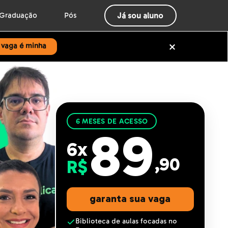
Já sou aluno
Graduação
Pós
 vaga é minha
6 MESES DE ACESSO
89
6x
,90
R$
garanta sua vaga
Biblioteca de aulas focadas no