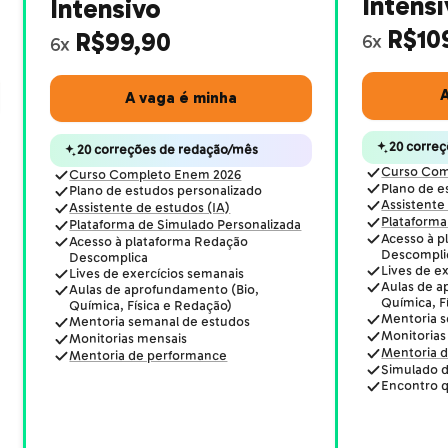
Intens
Intensivo
R$10
R$99,90
6x
6x
A
A vaga é minha
20 corre
20 correções de redação/mês
Curso Com
Curso Completo Enem 2026
Plano de e
Plano de estudos personalizado
Assistente
Assistente de estudos (IA)
Plataforma
Plataforma de Simulado Personalizada
Acesso à p
Acesso à plataforma Redação
Descompli
Descomplica
Lives de e
Lives de exercícios semanais
Aulas de a
Aulas de aprofundamento (Bio,
Química, F
Química, Física e Redação)
Mentoria 
Mentoria semanal de estudos
Monitorias
Monitorias mensais
Mentoria 
Mentoria de performance
Simulado d
Encontro q