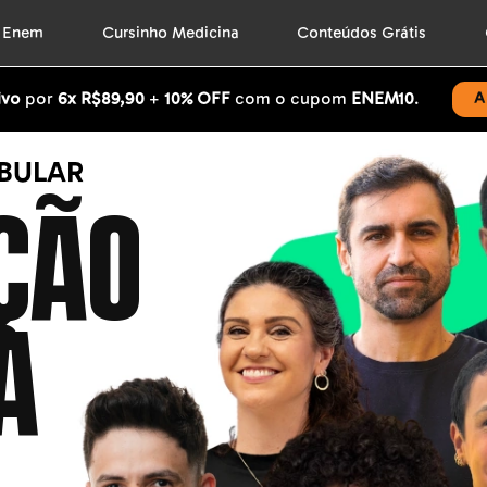
o Enem
Cursinho Medicina
Conteúdos Grátis
ivo
por
6x R$89,90
+
10% OFF
com o cupom
ENEM10
.
A
IBULAR
ÇÃO
A