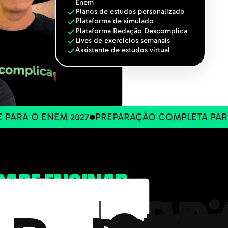
Enem
Planos de estudos personalizado
Plataforma de simulado
Plataforma Redação Descomplica
Lives de exercícios semanais
Assistente de estudos virtual
 ENEM 2027
PREPARAÇÃO COMPLETA PARA ESTUD
SABE ENSINAR
rigues
belo
ilo Dru
uilherm
Henr
O
SOFIA
UÍMICA
LITE