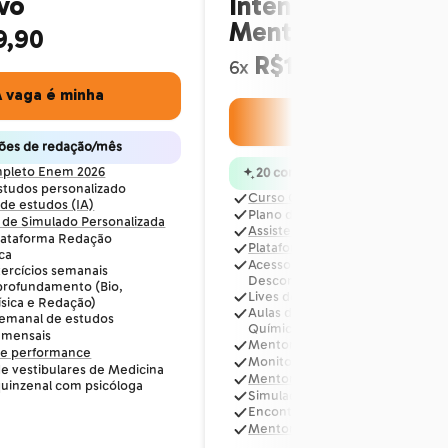
ivo
Intensivo +
Mentoria
9,90
R$119,90
6x
 vaga é minha
A vaga é minha
ções de redação/mês
pleto Enem 2026
20 correções de redação/mês
studos personalizado
Curso Completo Enem 2026
 de estudos (IA)
Plano de estudos personalizado
 de Simulado Personalizada
Assistente de estudos (IA)
lataforma Redação
Plataforma de Simulado Persona
ca
Acesso à plataforma Redação
xercícios semanais
Descomplica
profundamento (Bio,
Lives de exercícios semanais
ísica e Redação)
Aulas de aprofundamento (Bio,
semanal de estudos
Química, Física e Redação)
 mensais
Mentoria semanal de estudos
de performance
Monitorias mensais
e vestibulares de Medicina
Mentoria de performance
uinzenal com psicóloga
Simulado de vestibulares de Med
Encontro quinzenal com psicólo
Mentoria semanal personalizada